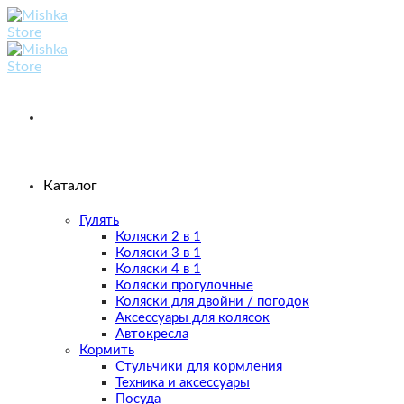
Skip
to
content
Каталог
Гулять
Коляски 2 в 1
Коляски 3 в 1
Коляски 4 в 1
Коляски прогулочные
Коляски для двойни / погодок
Аксессуары для колясок
Автокресла
Кормить
Стульчики для кормления
Техника и аксессуары
Посуда