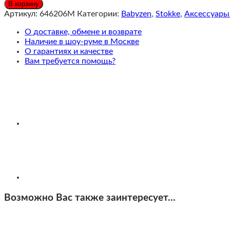
Stokke®
В корзину
YOYO³
Артикул:
646206M
Категории:
Babyzen
,
Stokke
,
Аксессуары
Newborn
Pack
О доставке, обмене и возврате
Комплект
Наличие в шоу-руме в Москве
люльки
О гарантиях и качестве
для
Вам требуется помощь?
новорожденного,
Ginger
Возможно Вас также заинтересует…