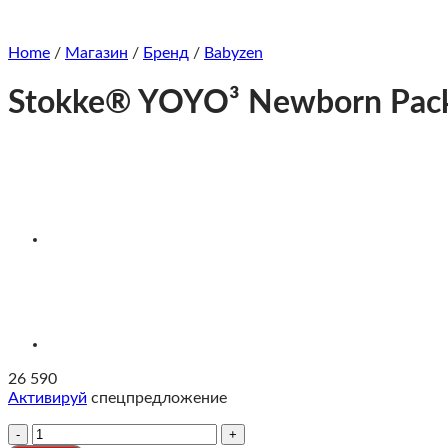
Home
/
Магазин
/
Бренд
/
Babyzen
Stokke® YOYO³ Newborn Pack
26 590
Активируй
спецпредложение
Количество