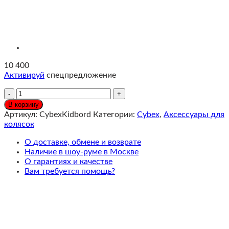
10 400
Активируй
спецпредложение
Количество
Cybex
В корзину
Подножка
Артикул:
CybexKidbord
Категории:
Cybex
,
Аксессуары для
для
колясок
старшего
ребёнка
О доставке, обмене и возврате
к
Наличие в шоу-руме в Москве
коляске
О гарантиях и качестве
Cybex
Вам требуется помощь?
Priam,
Balios
S,
Talos