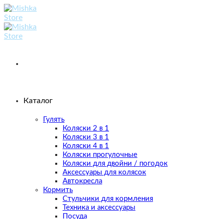
Skip
to
content
Каталог
Гулять
Коляски 2 в 1
Коляски 3 в 1
Коляски 4 в 1
Коляски прогулочные
Коляски для двойни / погодок
Аксессуары для колясок
Автокресла
Кормить
Стульчики для кормления
Техника и аксессуары
Посуда