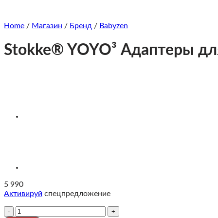
Home
/
Магазин
/
Бренд
/
Babyzen
Stokke® YOYO³ Адаптеры дл
5 990
Активируй
спецпредложение
Количество