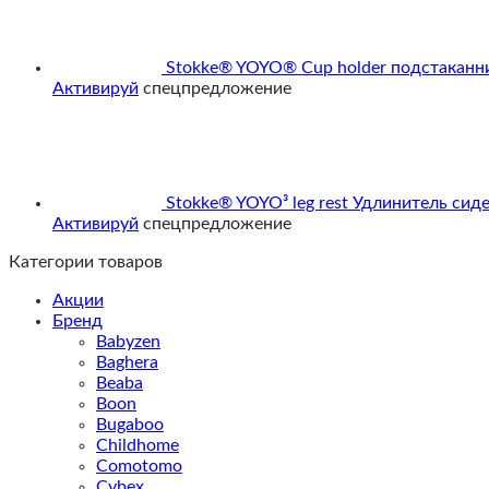
Stokke® YOYO® Cup holder подстаканни
Активируй
спецпредложение
Stokke® YOYO³ leg rest Удлинитель сид
Активируй
спецпредложение
Категории товаров
Акции
Бренд
Babyzen
Baghera
Beaba
Boon
Bugaboo
Childhome
Comotomo
Cybex