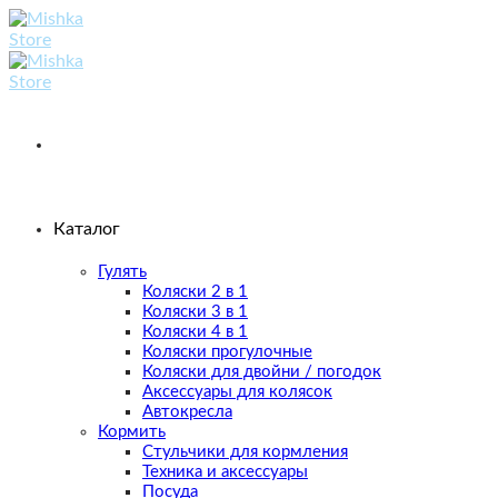
Skip
to
content
Каталог
Гулять
Коляски 2 в 1
Коляски 3 в 1
Коляски 4 в 1
Коляски прогулочные
Коляски для двойни / погодок
Аксессуары для колясок
Автокресла
Кормить
Стульчики для кормления
Техника и аксессуары
Посуда