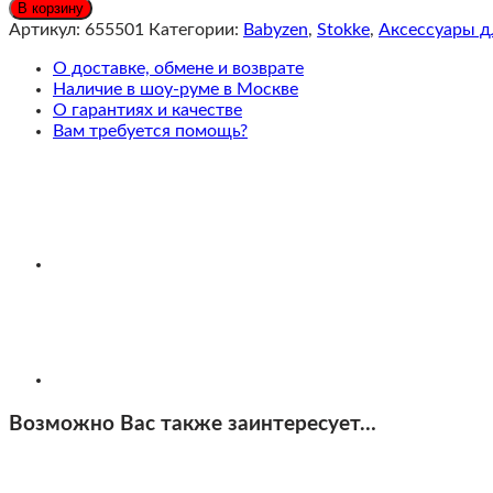
Stokke®
В корзину
YOYO³
Артикул:
655501
Категории:
Babyzen
,
Stokke
,
Аксессуары д
Адаптеры
для
О доставке, обмене и возврате
автокресла
Наличие в шоу-руме в Москве
M
О гарантиях и качестве
Вам требуется помощь?
Возможно Вас также заинтересует…