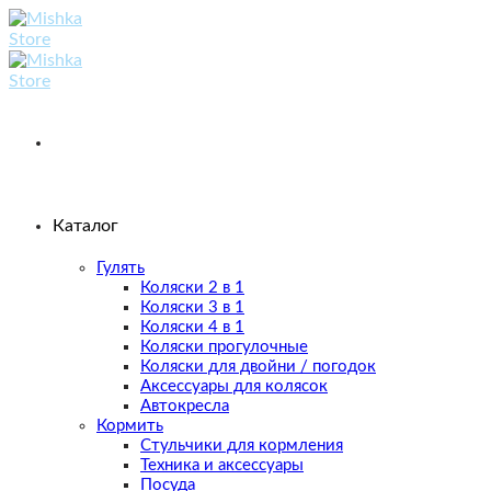
Skip
to
content
Каталог
Гулять
Коляски 2 в 1
Коляски 3 в 1
Коляски 4 в 1
Коляски прогулочные
Коляски для двойни / погодок
Аксессуары для колясок
Автокресла
Кормить
Стульчики для кормления
Техника и аксессуары
Посуда