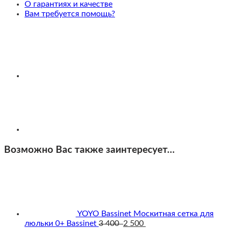
люлькой
О гарантиях и качестве
Bassinet
Вам требуется помощь?
Taupe,
Черная
рама
Возможно Вас также заинтересует…
YOYO Bassinet Москитная сетка для
люльки 0+ Bassinet
3 400
2 500