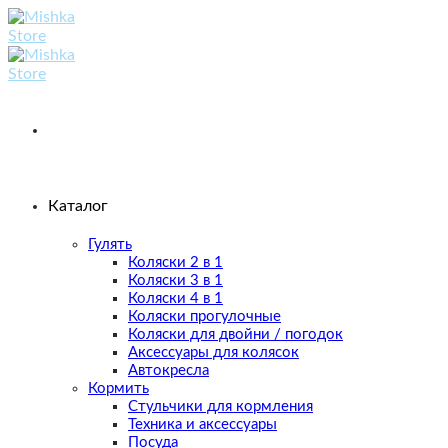
Skip
to
content
Каталог
Гулять
Коляски 2 в 1
Коляски 3 в 1
Коляски 4 в 1
Коляски прогулочные
Коляски для двойни / погодок
Аксессуары для колясок
Автокресла
Кормить
Стульчики для кормления
Техника и аксессуары
Посуда