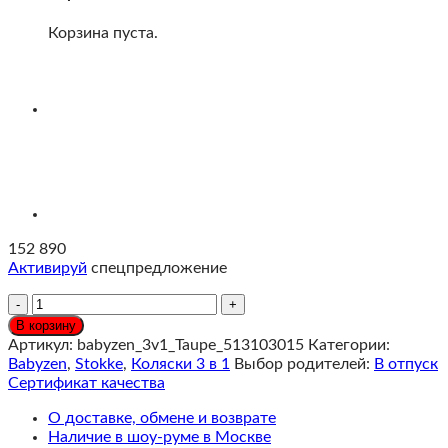
Корзина пуста.
152 890
Активируй
спецпредложение
Количество
Stokke®
В корзину
YOYO³
Артикул:
babyzen_3v1_Taupe_513103015
Категории:
Коляска
Babyzen
,
Stokke
,
Коляски 3 в 1
Выбор родителей:
В отпуск
3
Сертификат качества
в
1
О доставке, обмене и возврате
с
Наличие в шоу-руме в Москве