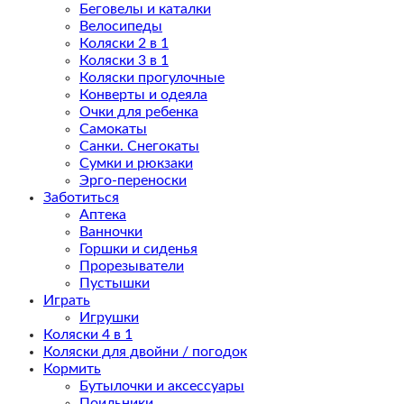
Беговелы и каталки
Велосипеды
Коляски 2 в 1
Коляски 3 в 1
Коляски прогулочные
Конверты и одеяла
Очки для ребенка
Самокаты
Санки. Снегокаты
Сумки и рюкзаки
Эрго-переноски
Заботиться
Аптека
Ванночки
Горшки и сиденья
Прорезыватели
Пустышки
Играть
Игрушки
Коляски 4 в 1
Коляски для двойни / погодок
Кормить
Бутылочки и аксессуары
Поильники