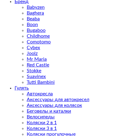
Бренд
Babyzen
Baghera
Beaba
Boon
Bugaboo
Childhome
Comotomo
Cybex
Joolz
Mr Maria
Red Castle
Stokke
Suavinex
Tutti Bambini
Гулять
Автокресла
Аксессуары для автокресел
Аксессуары для колясок
Беговелы и каталки
Велосипеды
Коляски 2 в 1
Коляски 3 в 1
Коляски прогулочные