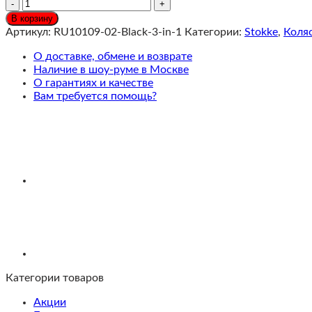
Количество
Stokke®
В корзину
YOYO³
Артикул:
RU10109-02-Black-3-in-1
Категории:
Stokke
,
Коляс
Коляска
3
О доставке, обмене и возврате
в
Наличие в шоу-руме в Москве
1
О гарантиях и качестве
с
Вам требуется помощь?
люлькой
Newborn
Pack
Black,
Черная/
белая
рама
Категории товаров
Акции