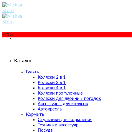
Skip
to
content
-21%
Каталог
Гулять
Коляски 2 в 1
Коляски 3 в 1
Коляски 4 в 1
Коляски прогулочные
Коляски для двойни / погодок
Аксессуары для колясок
Автокресла
Кормить
Стульчики для кормления
Техника и аксессуары
Посуда