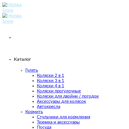
Skip
to
content
Каталог
Гулять
Коляски 2 в 1
Коляски 3 в 1
Коляски 4 в 1
Коляски прогулочные
Коляски для двойни / погодок
Аксессуары для колясок
Автокресла
Кормить
Стульчики для кормления
Техника и аксессуары
Посуда