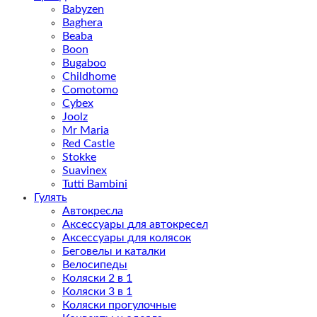
Babyzen
Baghera
Beaba
Boon
Bugaboo
Childhome
Comotomo
Cybex
Joolz
Mr Maria
Red Castle
Stokke
Suavinex
Tutti Bambini
Гулять
Автокресла
Аксессуары для автокресел
Аксессуары для колясок
Беговелы и каталки
Велосипеды
Коляски 2 в 1
Коляски 3 в 1
Коляски прогулочные