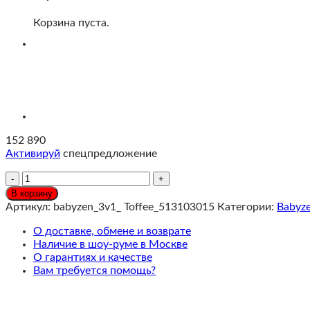
Корзина пуста.
152 890
Активируй
спецпредложение
Количество
Stokke®
В корзину
YOYO³
Артикул:
babyzen_3v1_ Toffee_513103015
Категории:
Babyz
Коляска
3
О доставке, обмене и возврате
в
Наличие в шоу-руме в Москве
1
О гарантиях и качестве
с
Вам требуется помощь?
люлькой
Bassinet
Toffee,