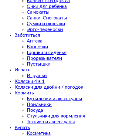
Конверты и одеяла
Очки для ребенка
Самокаты
Санки. Снегокаты
Сумки и рюкзаки
Эрго-переноски
Заботиться
Аптека
Ванночки
Горшки и сиденья
Прорезыватели
Пустышки
Играть
Игрушки
Коляски 4 в 1
Коляски для двойни / погодок
Кормить
Бутылочки и аксессуары
Поильники
Посуда
Стульчики для кормления
Техника и аксессуары
Купать
Косметика