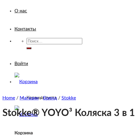
О нас
Контакты
Искать:
Войти
Home
/
Магазин
/
Бренд
/
Stokke
Корзина пуста.
Stokke® YOYO³ Коляска 3 в 1 
Корзина