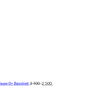
ьки 0+ Bassinet
3 400
2 500