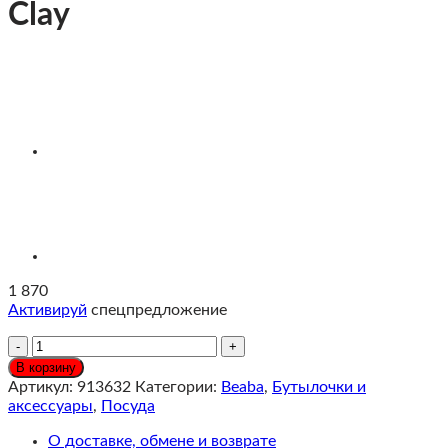
Clay
1 870
Активируй
спецпредложение
Количество
Beaba
В корзину
Поильник
Артикул:
913632
Категории:
Beaba
,
Бутылочки и
300
аксессуары
,
Посуда
мл,
Clay
О доставке, обмене и возврате