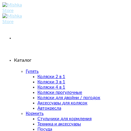
Skip
to
content
Каталог
Гулять
Коляски 2 в 1
Коляски 3 в 1
Коляски 4 в 1
Коляски прогулочные
Коляски для двойни / погодок
Аксессуары для колясок
Автокресла
Кормить
Стульчики для кормления
Техника и аксессуары
Посуда