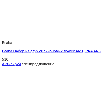
Beaba
Beaba Набор из двух силиконовых ложек 4М+, PRA ARG
510
Активируй
спецпредложение