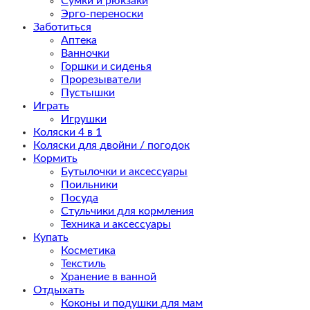
Сумки и рюкзаки
Эрго-переноски
Заботиться
Аптека
Ванночки
Горшки и сиденья
Прорезыватели
Пустышки
Играть
Игрушки
Коляски 4 в 1
Коляски для двойни / погодок
Кормить
Бутылочки и аксессуары
Поильники
Посуда
Стульчики для кормления
Техника и аксессуары
Купать
Косметика
Текстиль
Хранение в ванной
Отдыхать
Коконы и подушки для мам