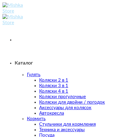
Skip
to
content
Каталог
Гулять
Коляски 2 в 1
Коляски 3 в 1
Коляски 4 в 1
Коляски прогулочные
Коляски для двойни / погодок
Аксессуары для колясок
Автокресла
Кормить
Стульчики для кормления
Техника и аксессуары
Посуда