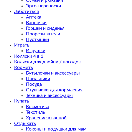
Сумки и рюкзаки
Эрго-переноски
Заботиться
Аптека
Ванночки
Горшки и сиденья
Прорезыватели
Пустышки
Играть
Игрушки
Коляски 4 в 1
Коляски для двойни / погодок
Кормить
Бутылочки и аксессуары
Поильники
Посуда
Стульчики для кормления
Техника и аксессуары
Купать
Косметика
Текстиль
Хранение в ванной
Отдыхать
Коконы и подушки для мам