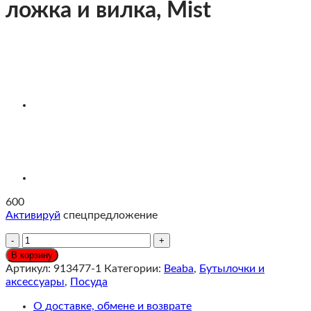
ложка и вилка, Mist
600
Активируй
спецпредложение
Количество
Beaba
В корзину
Эргономическая
Артикул:
913477-1
Категории:
Beaba
,
Бутылочки и
ложка
аксессуары
,
Посуда
и
вилка,
О доставке, обмене и возврате