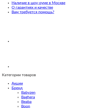
Mist
Наличие в шоу-руме в Москве
О гарантиях и качестве
Вам требуется помощь?
Категории товаров
Акции
Бренд
Babyzen
Baghera
Beaba
Boon