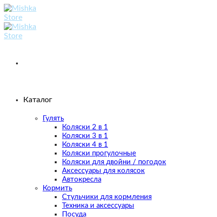
Skip
to
content
Каталог
Гулять
Коляски 2 в 1
Коляски 3 в 1
Коляски 4 в 1
Коляски прогулочные
Коляски для двойни / погодок
Аксессуары для колясок
Автокресла
Кормить
Стульчики для кормления
Техника и аксессуары
Посуда