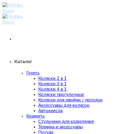
Skip
to
content
Каталог
Гулять
Коляски 2 в 1
Коляски 3 в 1
Коляски 4 в 1
Коляски прогулочные
Коляски для двойни / погодок
Аксессуары для колясок
Автокресла
Кормить
Стульчики для кормления
Техника и аксессуары
Посуда