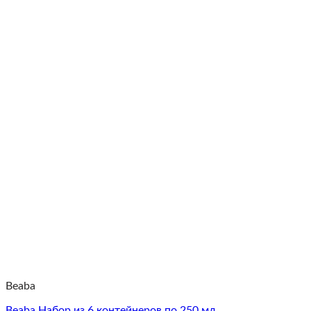
Beaba
Beaba Набор из 6 контейнеров по 250 мл