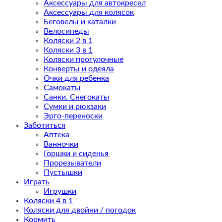
Аксессуары для автокресел
Аксессуары для колясок
Беговелы и каталки
Велосипеды
Коляски 2 в 1
Коляски 3 в 1
Коляски прогулочные
Конверты и одеяла
Очки для ребенка
Самокаты
Санки. Снегокаты
Сумки и рюкзаки
Эрго-переноски
Заботиться
Аптека
Ванночки
Горшки и сиденья
Прорезыватели
Пустышки
Играть
Игрушки
Коляски 4 в 1
Коляски для двойни / погодок
Кормить