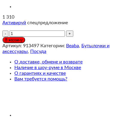
1 310
Активируй
спецпредложение
Количество
Beaba
В корзину
Набор
Артикул:
913497
Категории:
Beaba
,
Бутылочки и
из
аксессуары
,
Посуда
6
контейнеров
О доставке, обмене и возврате
2
Наличие в шоу-руме в Москве
шт
О гарантиях и качестве
90
Вам требуется помощь?
мл,
4
шт
150
мл