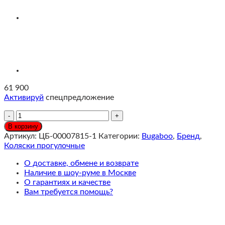
61 900
Активируй
спецпредложение
Количество
Bugaboo
В корзину
Butterfly
Артикул:
ЦБ-00007815-1
Категории:
Bugaboo
,
Бренд
,
2
Коляски прогулочные
(NEW)
Коляска
О доставке, обмене и возврате
прогулочная
Наличие в шоу-руме в Москве
шасси
О гарантиях и качестве
Black/
Вам требуется помощь?
текстиль
Desert
Taupe