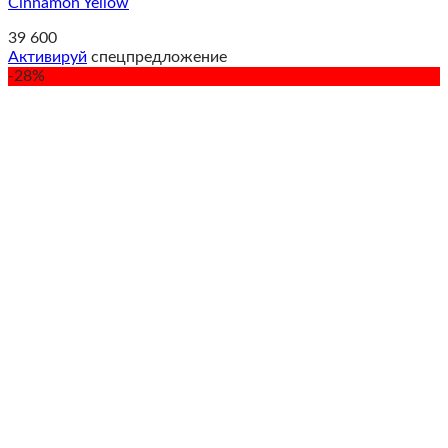
Cinnamon Yellow
39 600
Активируй
спецпредложение
-28%