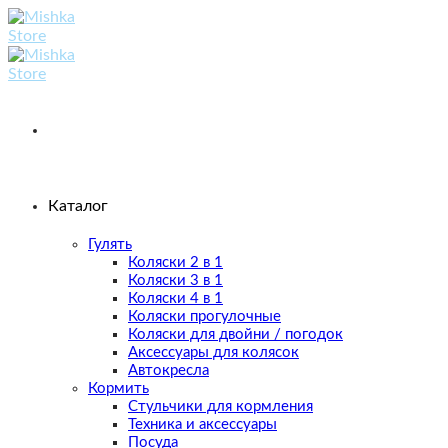
Skip
to
content
Каталог
Гулять
Коляски 2 в 1
Коляски 3 в 1
Коляски 4 в 1
Коляски прогулочные
Коляски для двойни / погодок
Аксессуары для колясок
Автокресла
Кормить
Стульчики для кормления
Техника и аксессуары
Посуда