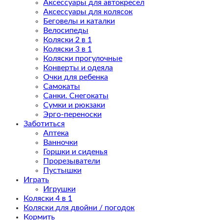
Аксессуары для автокресел
Аксессуары для колясок
Беговелы и каталки
Велосипеды
Коляски 2 в 1
Коляски 3 в 1
Коляски прогулочные
Конверты и одеяла
Очки для ребенка
Самокаты
Санки. Снегокаты
Сумки и рюкзаки
Эрго-переноски
Заботиться
Аптека
Ванночки
Горшки и сиденья
Прорезыватели
Пустышки
Играть
Игрушки
Коляски 4 в 1
Коляски для двойни / погодок
Кормить