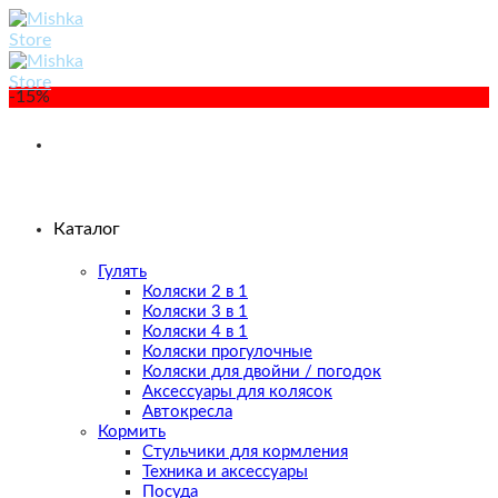
Skip
to
content
-15%
Каталог
Гулять
Коляски 2 в 1
Коляски 3 в 1
Коляски 4 в 1
Коляски прогулочные
Коляски для двойни / погодок
Аксессуары для колясок
Автокресла
Кормить
Стульчики для кормления
Техника и аксессуары
Посуда