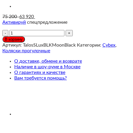
75 200
63 920
Активируй
спецпредложение
Количество
Cybex
В корзину
Talos
Артикул:
TalosSLuxBLKMoonBlack
Категории:
Cybex
,
S
Коляски прогулочные
Lux
Прогулочная
О доставке, обмене и возврате
коляска
Наличие в шоу-руме в Москве
(2025),
О гарантиях и качестве
рама
Вам требуется помощь?
Black,
текстиль
Magic
Black
c
накидкой
и
дождевиком