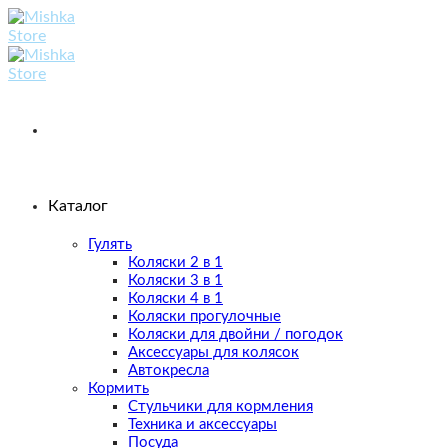
Skip
to
content
Каталог
Гулять
Коляски 2 в 1
Коляски 3 в 1
Коляски 4 в 1
Коляски прогулочные
Коляски для двойни / погодок
Аксессуары для колясок
Автокресла
Кормить
Стульчики для кормления
Техника и аксессуары
Посуда