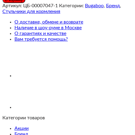
Giraffe
Артикул:
ЦБ-00007047-1
Категории:
Bugaboo
,
Бренд
,
Растущий
Стульчики для кормления
стул
для
О доставке, обмене и возврате
кормления
Наличие в шоу-руме в Москве
Black
О гарантиях и качестве
c
Вам требуется помощь?
бампером,
ремнями,
столиком
Категории товаров
Акции
Бренд