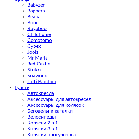
Babyzen
Baghera
Beaba
Boon
Bugaboo
Childhome
Comotomo
Cybex
Joolz
Mr Maria
Red Castle
Stokke
Suavinex
Tutti Bambini
Гулять
Автокресла
Аксессуары для автокресел
Аксессуары для колясок
Беговелы и каталки
Велосипеды
Коляски 2 в 1
Коляски 3 в 1
Коляски прогулочные