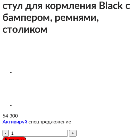
стул для кормления Black c
бампером, ремнями,
столиком
54 300
Активируй
спецпредложение
Количество
Bugaboo
В корзину