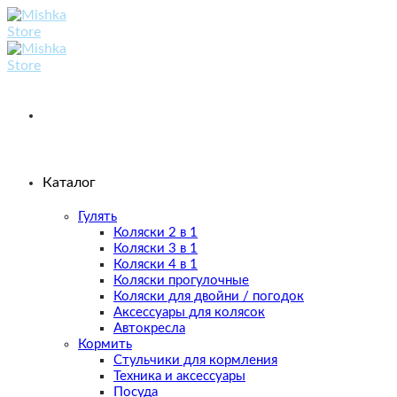
Skip
to
content
Каталог
Гулять
Коляски 2 в 1
Коляски 3 в 1
Коляски 4 в 1
Коляски прогулочные
Коляски для двойни / погодок
Аксессуары для колясок
Автокресла
Кормить
Стульчики для кормления
Техника и аксессуары
Посуда