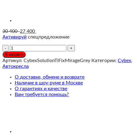
30 400
27 400
Активируй
спецпредложение
Количество
Cybex
В корзину
Автокресло
Артикул:
CybexSolutionTiFixMirageGrey
Категории:
Cybex
,
Solution
Автокресла
T
i-
О доставке, обмене и возврате
Fix
Наличие в шоу-руме в Москве
3-
О гарантиях и качестве
12
Вам требуется помощь?
лет,
Mirage
Grey
(Comfort)
промо
LEGO