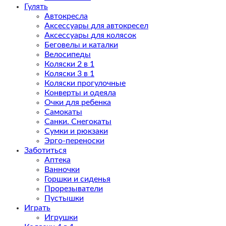
Гулять
Автокресла
Аксессуары для автокресел
Аксессуары для колясок
Беговелы и каталки
Велосипеды
Коляски 2 в 1
Коляски 3 в 1
Коляски прогулочные
Конверты и одеяла
Очки для ребенка
Самокаты
Санки. Снегокаты
Сумки и рюкзаки
Эрго-переноски
Заботиться
Аптека
Ванночки
Горшки и сиденья
Прорезыватели
Пустышки
Играть
Игрушки