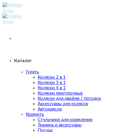
Skip
to
content
Каталог
Гулять
Коляски 2 в 1
Коляски 3 в 1
Коляски 4 в 1
Коляски прогулочные
Коляски для двойни / погодок
Аксессуары для колясок
Автокресла
Кормить
Стульчики для кормления
Техника и аксессуары
Посуда