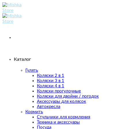
Skip
to
content
Каталог
Гулять
Коляски 2 в 1
Коляски 3 в 1
Коляски 4 в 1
Коляски прогулочные
Коляски для двойни / погодок
Аксессуары для колясок
Автокресла
Кормить
Стульчики для кормления
Техника и аксессуары
Посуда