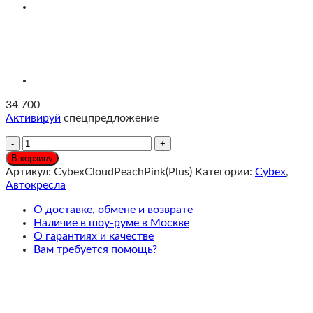
34 700
Активируй
спецпредложение
Количество
Cybex
В корзину
Cloud
Артикул:
CybexCloudPeachPink(Plus)
Категории:
Cybex
,
T
Автокресла
i-
Size
О доставке, обмене и возврате
Автолюлька
Наличие в шоу-руме в Москве
0-
О гарантиях и качестве
24
Вам требуется помощь?
мес,
Peach
Pink
(Plus)