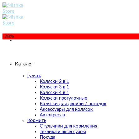
Skip
to
content
-28%
Каталог
Гулять
Коляски 2 в 1
Коляски 3 в 1
Коляски 4 в 1
Коляски прогулочные
Коляски для двойни / погодок
Аксессуары для колясок
Автокресла
Кормить
Стульчики для кормления
Техника и аксессуары
Посуда