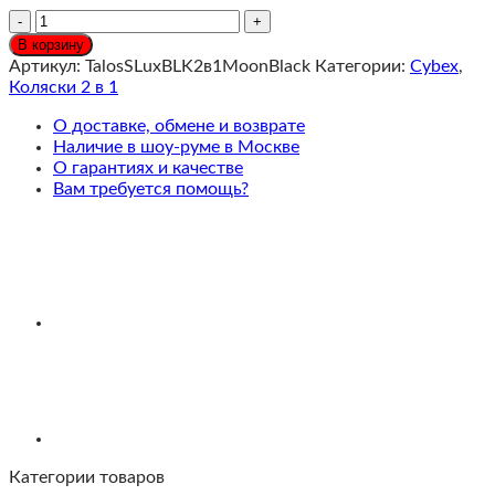
Количество
Cybex
В корзину
Talos
Артикул:
TalosSLuxBLK2в1MoonBlack
Категории:
Cybex
,
S
Коляски 2 в 1
Lux
Коляска
О доставке, обмене и возврате
2
Наличие в шоу-руме в Москве
в
О гарантиях и качестве
1
Вам требуется помощь?
рама
Black,
текстиль
Moon
Black
c
накидкой
и
дождевиком
Категории товаров