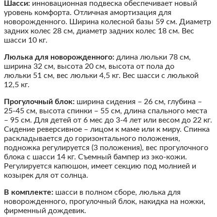
Шасси:
и
нновационная подвеска обеспечивает новый
уровень комфорта. Отличная амортизация для
новорожденного. Ширина колесной базы 59 см. Диаметр
задних колес 28 см, д
иаметр задних колес 18 см.
Вес
шасси 10 кг.
Люлька для новорожденного:
длина люльки 78 см,
ширина 32 см, высота
20 см, высота от пола до
люльки 51 см, вес люльки 4,5 кг.
Вес шасси с люлькой
12,5 кг.
Прогулочный блок:
ширина сидения – 26 см, глубина –
25-45 см, высота спинки – 55 см, длина спального места
– 95 см. Для детей от 6 мес до 3-4 лет или весом до 22 кг.
Сидение реверсивное – лицом к маме или к миру. Спинка
раскладывается до горизонтального положения,
подножка регулируется (3 положения), вес прогулочного
блока с шасси 14 кг. Съемный бампер из эко-кожи.
Регулируется капюшон, имеет секцию под молнией и
козырек для от солнца.
В комплекте:
шасси в полном сборе, люлька для
новорожденного, прогулочный блок, накидка на ножки,
фирменный дождевик.