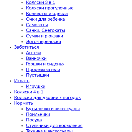
Коляски 3 в 1
Коляски прогулочные
Конверты и одеяла
Очки для ребенка
Самокаты
Санки. Снегокаты
Сумки и рюкзаки
Эрго-переноски
Заботиться
Аптека
Ванночки
Горшки и сиденья
Прорезыватели
Пустышки
Играть
Игрушки
Коляски 4 в 1
Коляски для двойни / погодок
Кормить
Бутылочки и аксессуары
Поильники
Посуда
Стульчики для кормления
Техника и аксессуары