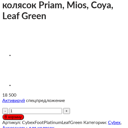
колясок Priam, Mios, Coya,
Leaf Green
18 500
Активируй
спецпредложение
Количество
Cybex
В корзину
Накидка
Артикул:
CybexFootPlatinumLeafGreen
Категории:
Cybex
,
для
Аксессуары для колясок