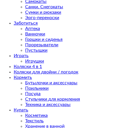
Самокаты
Санки. Снегокаты
Сумки и рюкзаки
Эрго-переноски
Заботиться
Аптека
Ванночки
Горшки и сиденья
Прорезыватели
Пустышки
Играть
Игрушки
Коляски 4 в 1
Коляски для двойни / погодок
Кормить
Бутылочки и аксессуары
Поильники
Посуда
Стульчики для кормления
Техника и аксессуары
Купать
Косметика
Текстиль
Хранение в ванной