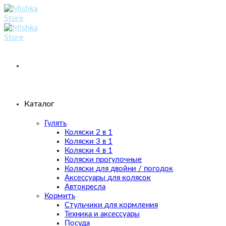
Skip
to
content
Каталог
Гулять
Коляски 2 в 1
Коляски 3 в 1
Коляски 4 в 1
Коляски прогулочные
Коляски для двойни / погодок
Аксессуары для колясок
Автокресла
Кормить
Стульчики для кормления
Техника и аксессуары
Посуда