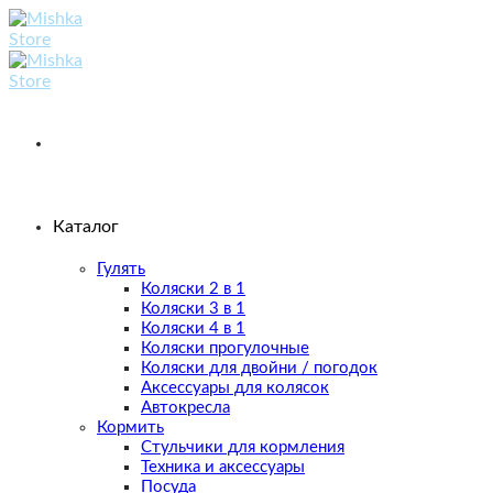
Skip
to
content
Каталог
Гулять
Коляски 2 в 1
Коляски 3 в 1
Коляски 4 в 1
Коляски прогулочные
Коляски для двойни / погодок
Аксессуары для колясок
Автокресла
Кормить
Стульчики для кормления
Техника и аксессуары
Посуда