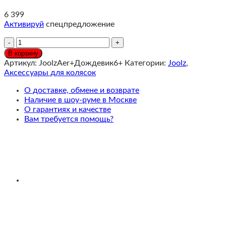
6 399
Активируй
спецпредложение
Количество
Joolz
В корзину
Aer
Артикул:
JoolzAer+Дождевик6+
Категории:
Joolz
,
2/Aer
Аксессуары для колясок
+
Дождевик
О доставке, обмене и возврате
для
Наличие в шоу-руме в Москве
коляски
О гарантиях и качестве
Вам требуется помощь?