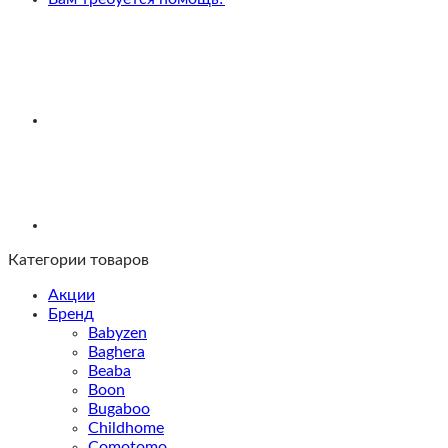
Brown/
текстиль
Leaf
Green
Категории товаров
Акции
Бренд
Babyzen
Baghera
Beaba
Boon
Bugaboo
Childhome
Comotomo