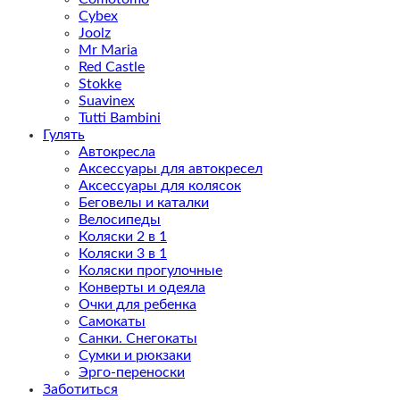
Cybex
Joolz
Mr Maria
Red Castle
Stokke
Suavinex
Tutti Bambini
Гулять
Автокресла
Аксессуары для автокресел
Аксессуары для колясок
Беговелы и каталки
Велосипеды
Коляски 2 в 1
Коляски 3 в 1
Коляски прогулочные
Конверты и одеяла
Очки для ребенка
Самокаты
Санки. Снегокаты
Сумки и рюкзаки
Эрго-переноски
Заботиться