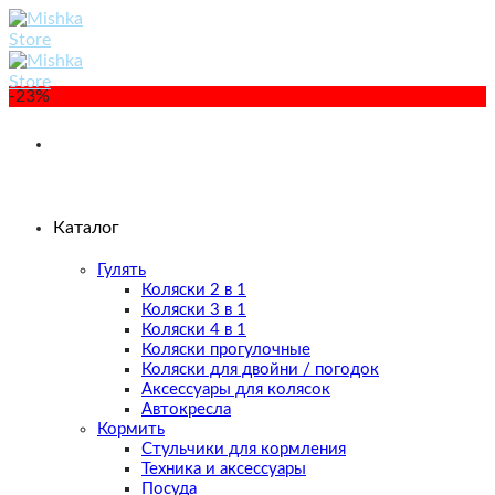
Skip
to
content
-23%
Каталог
Гулять
Коляски 2 в 1
Коляски 3 в 1
Коляски 4 в 1
Коляски прогулочные
Коляски для двойни / погодок
Аксессуары для колясок
Автокресла
Кормить
Стульчики для кормления
Техника и аксессуары
Посуда