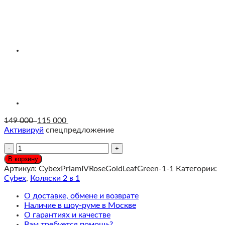
149 000
115 000
Активируй
спецпредложение
Количество
Cybex
В корзину
Priam
Артикул:
CybexPriamIVRoseGoldLeafGreen-1-1
Категории:
Коляска
Cybex
,
Коляски 2 в 1
2
в
О доставке, обмене и возврате
1,
Наличие в шоу-руме в Москве
шасси
О гарантиях и качестве
Chrome
Вам требуется помощь?