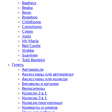
Baghera
Beaba
Boon
Bugaboo
Childhome
Comotomo
Cybex
Joolz
Mr Maria
Red Castle
Stokke
Suavinex
Tutti Bambini
Гулять
Автокресла
Аксессуары для автокресел
Аксессуары для колясок
Беговелы и каталки
Велосипеды
Коляски 2 в 1
Коляски 3 в 1
Коляски прогулочные
Конверты и одеяла