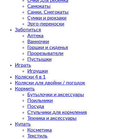
Очки для ребенка
Самокаты
Санки. Снегокаты
Сумки и рюкзаки
Эрго-переноски
Заботиться
Аптека
Ванночки
Горшки и сиденья
Прорезыватели
Пустышки
Играть
Игрушки
Коляски 4 в 1
Коляски для двойни / погодок
Кормить
Бутылочки и аксессуары
Поильники
Посуда
Стульчики для кормления
Техника и аксессуары
Купать
Косметика
Текстиль