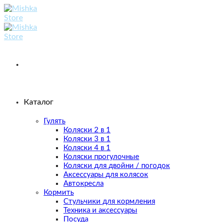
Skip
to
content
Каталог
Гулять
Коляски 2 в 1
Коляски 3 в 1
Коляски 4 в 1
Коляски прогулочные
Коляски для двойни / погодок
Аксессуары для колясок
Автокресла
Кормить
Стульчики для кормления
Техника и аксессуары
Посуда