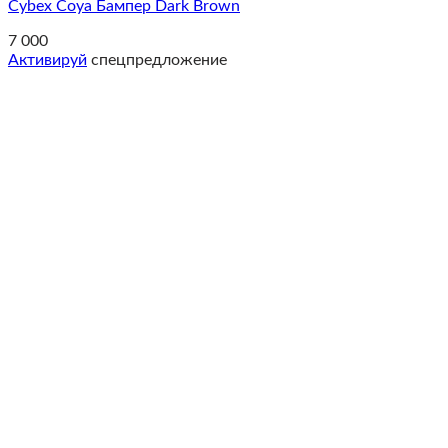
Cybex Coya Бампер Dark Brown
7 000
Активируй
спецпредложение