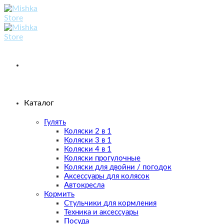
Skip
to
content
Каталог
Гулять
Коляски 2 в 1
Коляски 3 в 1
Коляски 4 в 1
Коляски прогулочные
Коляски для двойни / погодок
Аксессуары для колясок
Автокресла
Кормить
Стульчики для кормления
Техника и аксессуары
Посуда