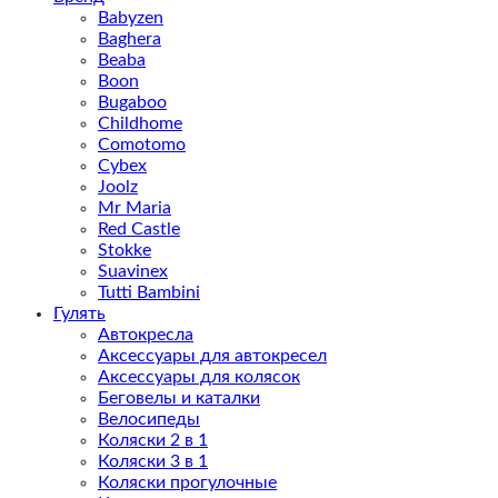
Babyzen
Baghera
Beaba
Boon
Bugaboo
Childhome
Comotomo
Cybex
Joolz
Mr Maria
Red Castle
Stokke
Suavinex
Tutti Bambini
Гулять
Автокресла
Аксессуары для автокресел
Аксессуары для колясок
Беговелы и каталки
Велосипеды
Коляски 2 в 1
Коляски 3 в 1
Коляски прогулочные