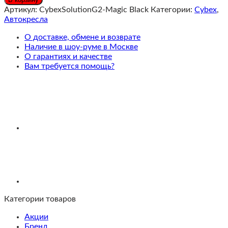
Solution
Артикул:
CybexSolutionG2-Magic Black
Категории:
Cybex
,
G2
Автокресла
i-
Fix
О доставке, обмене и возврате
Детское
Наличие в шоу-руме в Москве
автокресло
О гарантиях и качестве
3-
Вам требуется помощь?
12
лет
Magic
Black
Категории товаров
Акции
Бренд