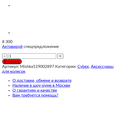
8 300
Активируй
спецпредложение
Количество
Cybex
В корзину
Столик
Артикул:
Mishka519002897
Категории:
Cybex
,
Аксессуары
для
для колясок
кормления
для
О доставке, обмене и возврате
колясок
Наличие в шоу-руме в Москве
Priam,
О гарантиях и качестве
Mios
Вам требуется помощь?