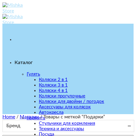
Skip
to
content
Каталог
Гулять
Коляски 2 в 1
Коляски 3 в 1
Коляски 4 в 1
Коляски прогулочные
Коляски для двойни / погодок
Аксессуары для колясок
Автокресла
Home
/
Магазин
/
Товары с меткой “Подарки”
Кормить
Стульчики для кормления
Бренд
Техника и аксессуары
Посуда