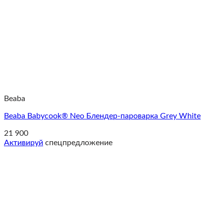
Beaba
Beaba Babycook® Neo Блендер-пароварка Grey White
21 900
Активируй
спецпредложение