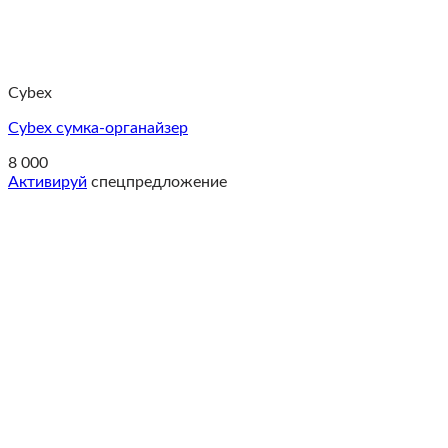
Cybex
Cybex сумка-органайзер
8 000
Активируй
спецпредложение