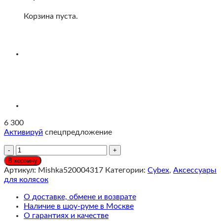
Корзина пуста.
6 300
Активируй
спецпредложение
Количество
Cybex
В корзину
Зонтик
Артикул:
Mishka520004317
Категории:
Cybex
,
Аксессуары
для
для колясок
колясок
Priam,
О доставке, обмене и возврате
Mios,
Наличие в шоу-руме в Москве
Balios,
О гарантиях и качестве