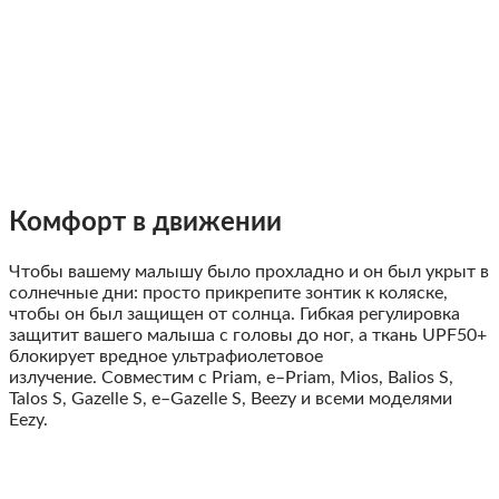
Комфорт в движении
Чтобы
вашему
малышу
было
прохладно
и
он был
укрыт
в
солнечные
дни
:
просто
прикрепите
зонтик
к
коляске
,
чтобы он был
защищен
от
солнца
.
Гибкая
регулировка
защитит
вашего
малыша
с
головы
до
ног
,
а
ткань
UPF50
+
блокирует
вредное
ультрафиолетовое
излучение
.
Совместим
с
Priam
,
e
–
Priam
,
Mios
,
Balios
S
,
Talos
S
,
Gazelle
S
,
e
–
Gazelle
S
,
Beezy
и
всеми
моделями
Eezy
.