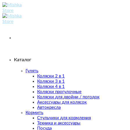
Skip
to
content
Каталог
Гулять
Коляски 2 в 1
Коляски 3 в 1
Коляски 4 в 1
Коляски прогулочные
Коляски для двойни / погодок
Аксессуары для колясок
Автокресла
Кормить
Стульчики для кормления
Техника и аксессуары
Посуда