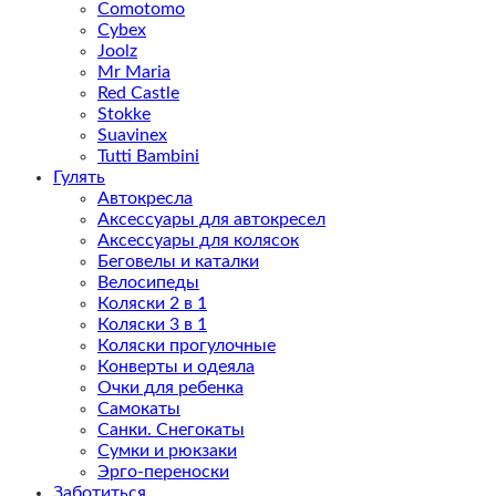
Comotomo
Cybex
Joolz
Mr Maria
Red Castle
Stokke
Suavinex
Tutti Bambini
Гулять
Автокресла
Аксессуары для автокресел
Аксессуары для колясок
Беговелы и каталки
Велосипеды
Коляски 2 в 1
Коляски 3 в 1
Коляски прогулочные
Конверты и одеяла
Очки для ребенка
Самокаты
Санки. Снегокаты
Сумки и рюкзаки
Эрго-переноски
Заботиться