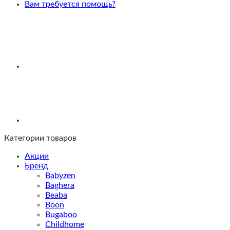
Talos,
Вам требуется помощь?
Gazelle,
Beezy,
Twist
Категории товаров
Акции
Бренд
Babyzen
Baghera
Beaba
Boon
Bugaboo
Childhome