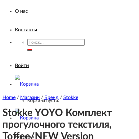
О нас
Контакты
Искать:
Войти
Home
/
Магазин
/
Бренд
/
Stokke
Корзина пуста.
Stokke YOYO Комплект
прогулочного текстиля,
Toffee/NEW Version
Корзина