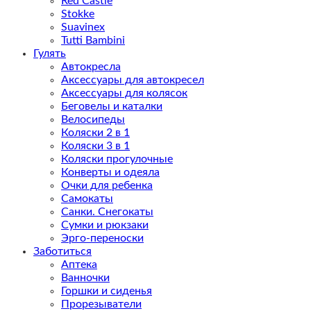
Red Castle
Stokke
Suavinex
Tutti Bambini
Гулять
Автокресла
Аксессуары для автокресел
Аксессуары для колясок
Беговелы и каталки
Велосипеды
Коляски 2 в 1
Коляски 3 в 1
Коляски прогулочные
Конверты и одеяла
Очки для ребенка
Самокаты
Санки. Снегокаты
Сумки и рюкзаки
Эрго-переноски
Заботиться
Аптека
Ванночки
Горшки и сиденья
Прорезыватели