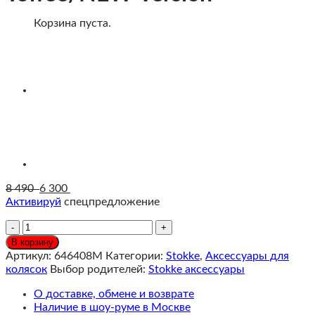
Корзина пуста.
8 490
6 300
Активируй
спецпредложение
Количество
Stokke
В корзину
YOYO
Артикул:
646408M
Категории:
Stokke
,
Аксессуары для
Комплект
колясок
Выбор родителей:
Stokke аксессуары
прогулочного
текстиля,
О доставке, обмене и возврате
Toffee/NEW
Наличие в шоу-руме в Москве