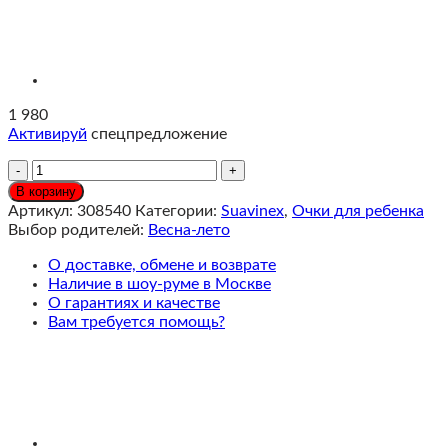
1 980
Активируй
спецпредложение
Количество
Солнцезащитные
В корзину
очки
Артикул:
308540
Категории:
Suavinex
,
Очки для ребенка
Suavinex
Выбор родителей:
Весна-лето
12-
24
О доставке, обмене и возврате
мес
Наличие в шоу-руме в Москве
Розовые
О гарантиях и качестве
Вам требуется помощь?