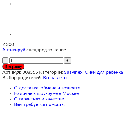
2 300
Активируй
спецпредложение
Количество
Солнцезащитные
В корзину
очки
Артикул:
308555
Категории:
Suavinex
,
Очки для ребенка
Suavinex
Выбор родителей:
Весна-лето
для
подростков
О доставке, обмене и возврате
и
Наличие в шоу-руме в Москве
взрослых
О гарантиях и качестве
Ярко-
Вам требуется помощь?
синие