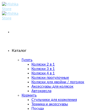
Skip
to
content
Каталог
Гулять
Коляски 2 в 1
Коляски 3 в 1
Коляски 4 в 1
Коляски прогулочные
Коляски для двойни / погодок
Аксессуары для колясок
Автокресла
Кормить
Стульчики для кормления
Техника и аксессуары
Посуда