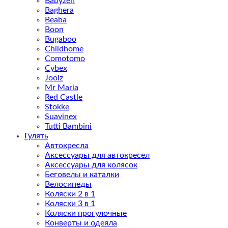
Babyzen
Baghera
Beaba
Boon
Bugaboo
Childhome
Comotomo
Cybex
Joolz
Mr Maria
Red Castle
Stokke
Suavinex
Tutti Bambini
Гулять
Автокресла
Аксессуары для автокресел
Аксессуары для колясок
Беговелы и каталки
Велосипеды
Коляски 2 в 1
Коляски 3 в 1
Коляски прогулочные
Конверты и одеяла