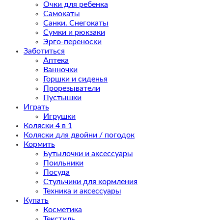
Очки для ребенка
Самокаты
Санки. Снегокаты
Сумки и рюкзаки
Эрго-переноски
Заботиться
Аптека
Ванночки
Горшки и сиденья
Прорезыватели
Пустышки
Играть
Игрушки
Коляски 4 в 1
Коляски для двойни / погодок
Кормить
Бутылочки и аксессуары
Поильники
Посуда
Стульчики для кормления
Техника и аксессуары
Купать
Косметика
Текстиль