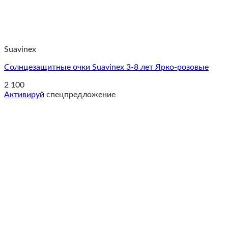
Suavinex
Солнцезащитные очки Suavinex 3-8 лет Ярко-розовые
2 100
Активируй
спецпредложение