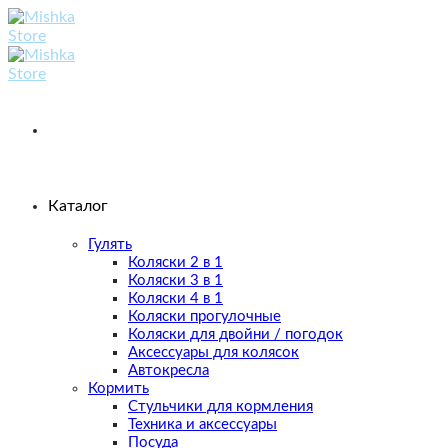
Skip
to
content
Каталог
Гулять
Коляски 2 в 1
Коляски 3 в 1
Коляски 4 в 1
Коляски прогулочные
Коляски для двойни / погодок
Аксессуары для колясок
Автокресла
Кормить
Стульчики для кормления
Техника и аксессуары
Посуда