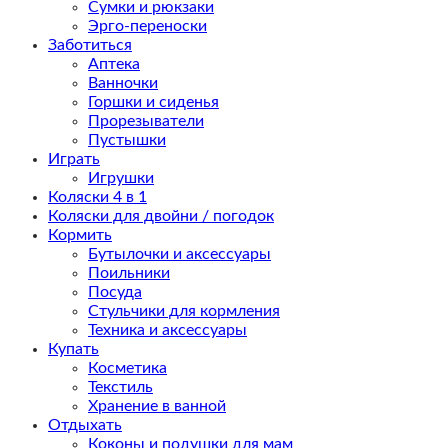
Сумки и рюкзаки
Эрго-переноски
Заботиться
Аптека
Ванночки
Горшки и сиденья
Прорезыватели
Пустышки
Играть
Игрушки
Коляски 4 в 1
Коляски для двойни / погодок
Кормить
Бутылочки и аксессуары
Поильники
Посуда
Стульчики для кормления
Техника и аксессуары
Купать
Косметика
Текстиль
Хранение в ванной
Отдыхать
Коконы и подушки для мам