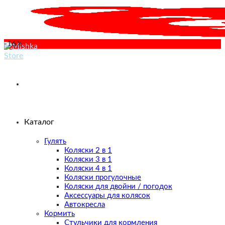
Skip
to
content
-16%
Каталог
Гулять
Коляски 2 в 1
Коляски 3 в 1
Коляски 4 в 1
Коляски прогулочные
Коляски для двойни / погодок
Аксессуары для колясок
Автокресла
Кормить
Стульчики для кормления