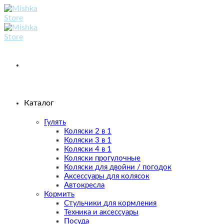
Skip
to
content
Каталог
Гулять
Коляски 2 в 1
Коляски 3 в 1
Коляски 4 в 1
Коляски прогулочные
Коляски для двойни / погодок
Аксессуары для колясок
Автокресла
Кормить
Стульчики для кормления
Техника и аксессуары
Посуда