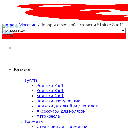
Skip
to
content
Home
/
Магазин
/
Товары с меткой “Коляски Stokke 3 в 1”
-21%
Каталог
Гулять
Коляски 2 в 1
Коляски 3 в 1
Коляски 4 в 1
Коляски прогулочные
Коляски для двойни / погодок
Аксессуары для колясок
Автокресла
Кормить
Стульчики для кормления