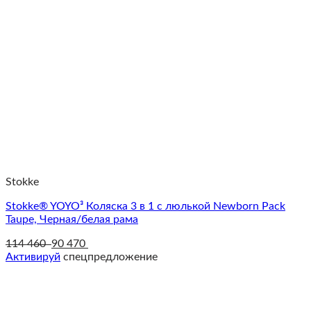
Stokke
Stokke® YOYO³ Коляска 3 в 1 с люлькой Newborn Pack
Taupe, Черная/белая рама
114 460
90 470
Активируй
спецпредложение