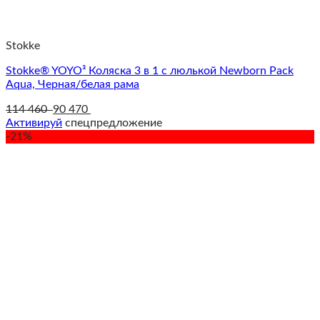
Stokke
Stokke® YOYO³ Коляска 3 в 1 с люлькой Newborn Pack
Aqua, Черная/белая рама
114 460
90 470
Активируй
спецпредложение
-21%