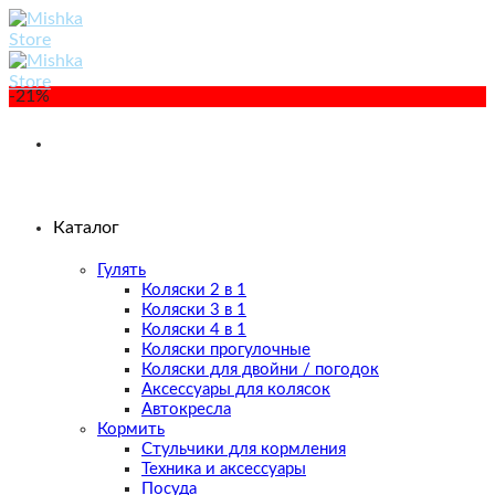
Skip
to
content
-21%
Каталог
Гулять
Коляски 2 в 1
Коляски 3 в 1
Коляски 4 в 1
Коляски прогулочные
Коляски для двойни / погодок
Аксессуары для колясок
Автокресла
Кормить
Стульчики для кормления
Техника и аксессуары
Посуда