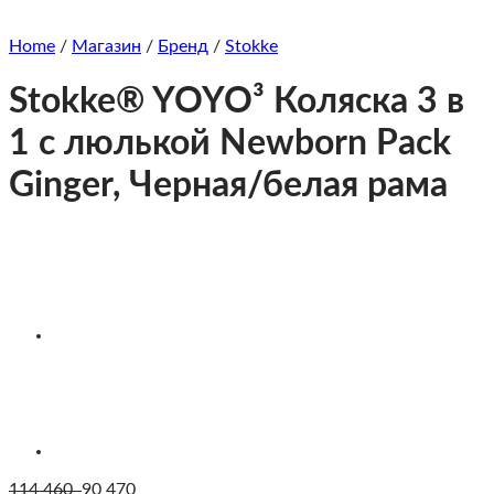
Home
/
Магазин
/
Бренд
/
Stokke
Stokke® YOYO³ Коляска 3 в
1 с люлькой Newborn Pack
Ginger, Черная/белая рама
114 460
90 470