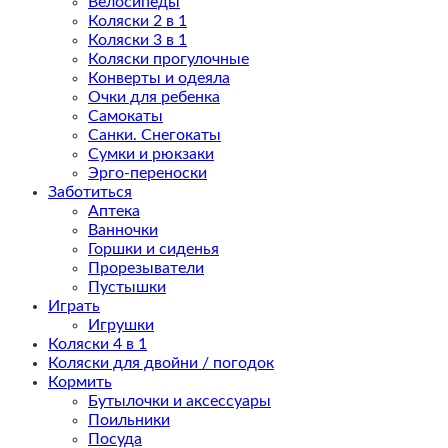
Велосипеды
Коляски 2 в 1
Коляски 3 в 1
Коляски прогулочные
Конверты и одеяла
Очки для ребенка
Самокаты
Санки. Снегокаты
Сумки и рюкзаки
Эрго-переноски
Заботиться
Аптека
Ванночки
Горшки и сиденья
Прорезыватели
Пустышки
Играть
Игрушки
Коляски 4 в 1
Коляски для двойни / погодок
Кормить
Бутылочки и аксессуары
Поильники
Посуда