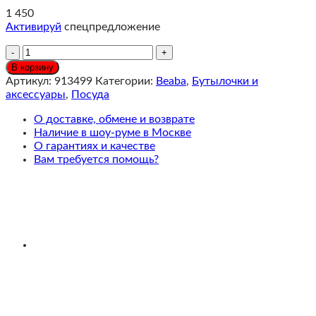
1 450
Активируй
спецпредложение
Количество
Beaba
В корзину
Набор
Артикул:
913499
Категории:
Beaba
,
Бутылочки и
из
аксессуары
,
Посуда
6
контейнеров
О доставке, обмене и возврате
по
Наличие в шоу-руме в Москве
250
О гарантиях и качестве
мл
Вам требуется помощь?