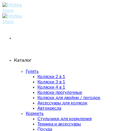
Skip
to
content
Каталог
Гулять
Коляски 2 в 1
Коляски 3 в 1
Коляски 4 в 1
Коляски прогулочные
Коляски для двойни / погодок
Аксессуары для колясок
Автокресла
Кормить
Стульчики для кормления
Техника и аксессуары
Посуда