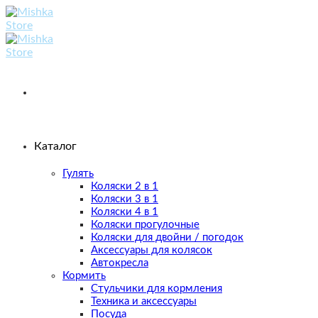
Skip
to
content
Каталог
Гулять
Коляски 2 в 1
Коляски 3 в 1
Коляски 4 в 1
Коляски прогулочные
Коляски для двойни / погодок
Аксессуары для колясок
Автокресла
Кормить
Стульчики для кормления
Техника и аксессуары
Посуда