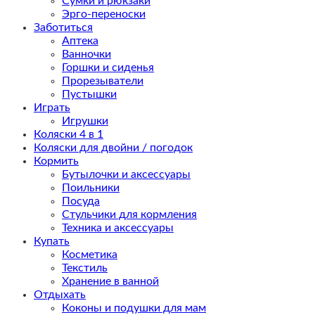
Сумки и рюкзаки
Эрго-переноски
Заботиться
Аптека
Ванночки
Горшки и сиденья
Прорезыватели
Пустышки
Играть
Игрушки
Коляски 4 в 1
Коляски для двойни / погодок
Кормить
Бутылочки и аксессуары
Поильники
Посуда
Стульчики для кормления
Техника и аксессуары
Купать
Косметика
Текстиль
Хранение в ванной
Отдыхать
Коконы и подушки для мам