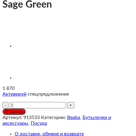
Sage Green
1 870
Активируй
спецпредложение
Количество
Beaba
В корзину
Поильник
Артикул:
913533
Категории:
Beaba
,
Бутылочки и
300
аксессуары
,
Посуда
мл,
Sage
О доставке, обмене и возврате