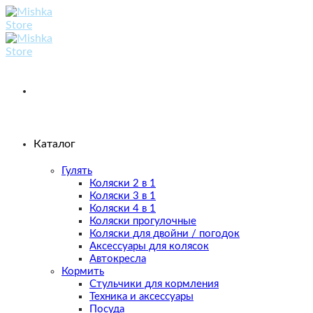
Skip
to
content
Каталог
Гулять
Коляски 2 в 1
Коляски 3 в 1
Коляски 4 в 1
Коляски прогулочные
Коляски для двойни / погодок
Аксессуары для колясок
Автокресла
Кормить
Стульчики для кормления
Техника и аксессуары
Посуда