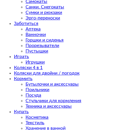
Самокаты
Санки. Снегокаты
Сумки и рюкзаки
Эрго-переноски
Заботиться
Аптека
Ванночки
Горшки и сиденья
Прорезыватели
Пустышки
Играть
Игрушки
Коляски 4 в 1
Коляски для двойни / погодок
Кормить
Бутылочки и аксессуары
Поильники
Посуда
Стульчики для кормления
Техника и аксессуары
Купать
Косметика
Текстиль
Хранение в ванной