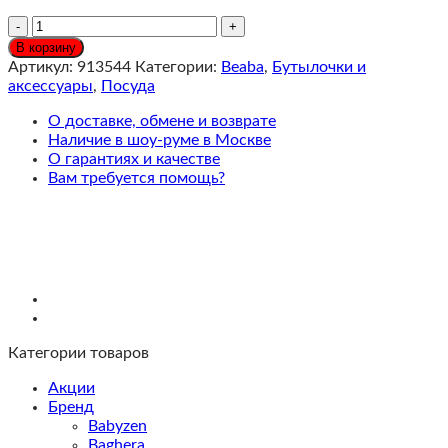
Количество
Beaba
В корзину
Поильник
Артикул:
913544
Категории:
Beaba
,
Бутылочки и
силиконовый
аксессуары
,
Посуда
170
мл,
О доставке, обмене и возврате
Sage
Наличие в шоу-руме в Москве
Green
О гарантиях и качестве
Вам требуется помощь?
Категории товаров
Акции
Бренд
Babyzen
Baghera