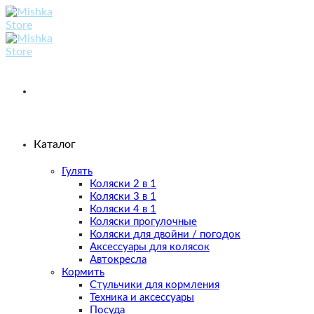
Skip
to
content
Каталог
Гулять
Коляски 2 в 1
Коляски 3 в 1
Коляски 4 в 1
Коляски прогулочные
Коляски для двойни / погодок
Аксессуары для колясок
Автокресла
Кормить
Стульчики для кормления
Техника и аксессуары
Посуда