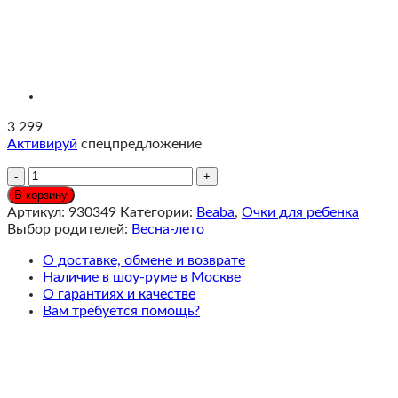
3 299
Активируй
спецпредложение
Количество
Beaba
В корзину
Солнцезащитные
Артикул:
930349
Категории:
Beaba
,
Очки для ребенка
очки,
Выбор родителей:
Весна-лето
2-
4
О доставке, обмене и возврате
года,
Наличие в шоу-руме в Москве
Солнечно-
О гарантиях и качестве
розовый
Вам требуется помощь?