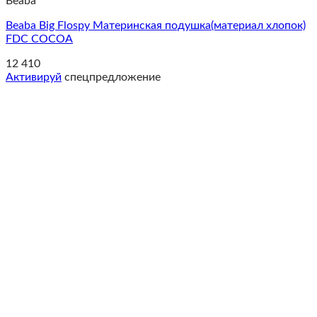
Beaba
Beaba Big Flospy Материнская подушка(материал хлопок)
FDC COCOA
12 410
Активируй
спецпредложение