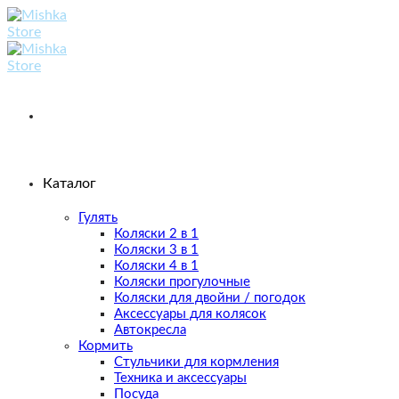
Skip
to
content
Каталог
Гулять
Коляски 2 в 1
Коляски 3 в 1
Коляски 4 в 1
Коляски прогулочные
Коляски для двойни / погодок
Аксессуары для колясок
Автокресла
Кормить
Стульчики для кормления
Техника и аксессуары
Посуда