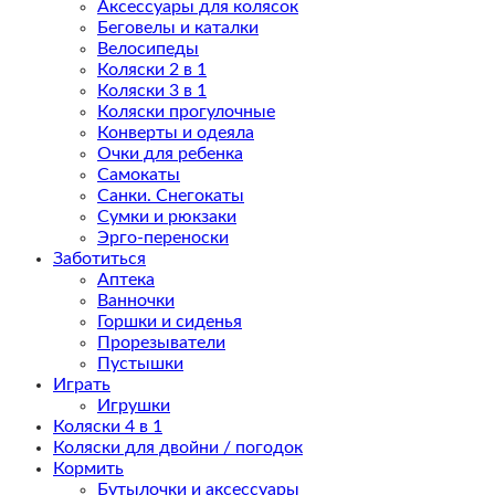
Аксессуары для колясок
Беговелы и каталки
Велосипеды
Коляски 2 в 1
Коляски 3 в 1
Коляски прогулочные
Конверты и одеяла
Очки для ребенка
Самокаты
Санки. Снегокаты
Сумки и рюкзаки
Эрго-переноски
Заботиться
Аптека
Ванночки
Горшки и сиденья
Прорезыватели
Пустышки
Играть
Игрушки
Коляски 4 в 1
Коляски для двойни / погодок
Кормить
Бутылочки и аксессуары