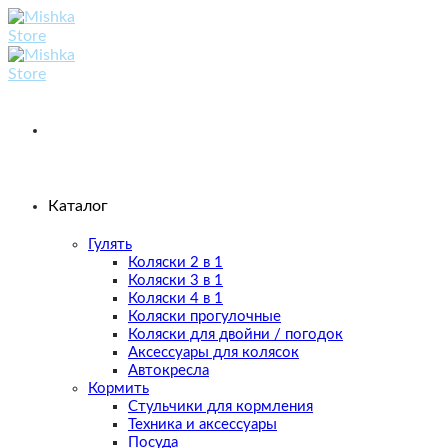
Skip
to
content
Каталог
Гулять
Коляски 2 в 1
Коляски 3 в 1
Коляски 4 в 1
Коляски прогулочные
Коляски для двойни / погодок
Аксессуары для колясок
Автокресла
Кормить
Стульчики для кормления
Техника и аксессуары
Посуда