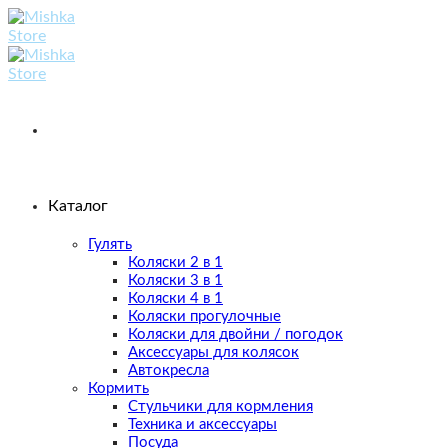
Skip
to
content
Каталог
Гулять
Коляски 2 в 1
Коляски 3 в 1
Коляски 4 в 1
Коляски прогулочные
Коляски для двойни / погодок
Аксессуары для колясок
Автокресла
Кормить
Стульчики для кормления
Техника и аксессуары
Посуда