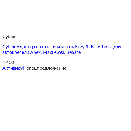
Cybex
Cybex Адаптер на шасси колясок Eezy S, Easy Twist для
автокресел Cybex, Maxi-Cosi, BeSafe
4 400
Активируй
спецпредложение