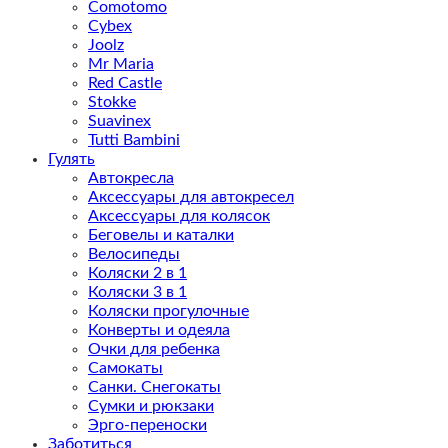
Comotomo
Cybex
Joolz
Mr Maria
Red Castle
Stokke
Suavinex
Tutti Bambini
Гулять
Автокресла
Аксессуары для автокресел
Аксессуары для колясок
Беговелы и каталки
Велосипеды
Коляски 2 в 1
Коляски 3 в 1
Коляски прогулочные
Конверты и одеяла
Очки для ребенка
Самокаты
Санки. Снегокаты
Сумки и рюкзаки
Эрго-переноски
Заботиться