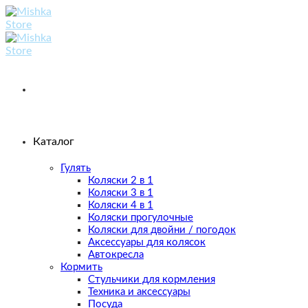
Skip
to
content
Каталог
Гулять
Коляски 2 в 1
Коляски 3 в 1
Коляски 4 в 1
Коляски прогулочные
Коляски для двойни / погодок
Аксессуары для колясок
Автокресла
Кормить
Стульчики для кормления
Техника и аксессуары
Посуда