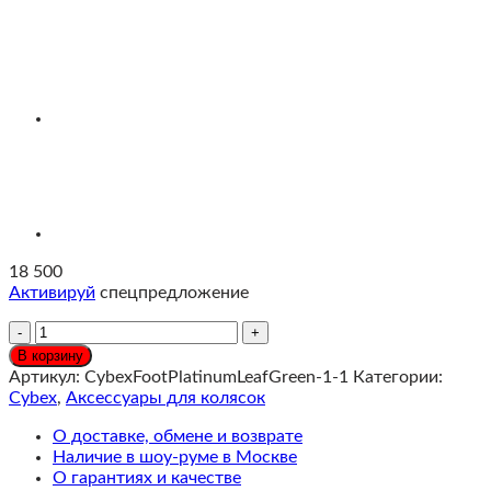
18 500
Активируй
спецпредложение
Количество
Cybex
В корзину
Накидка
Артикул:
CybexFootPlatinumLeafGreen-1-1
Категории:
для
Cybex
,
Аксессуары для колясок
ног
колясок
О доставке, обмене и возврате
Priam,
Наличие в шоу-руме в Москве
Mios,
О гарантиях и качестве