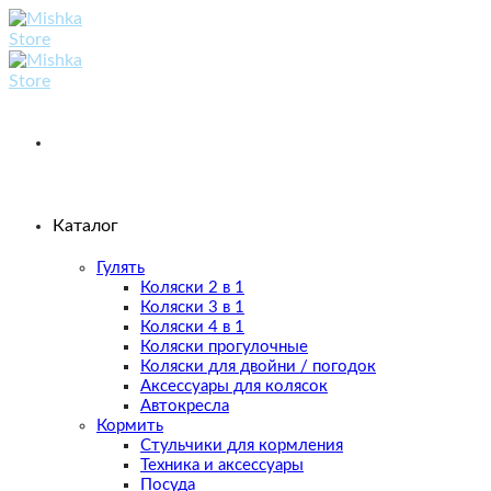
Skip
to
content
Каталог
Гулять
Коляски 2 в 1
Коляски 3 в 1
Коляски 4 в 1
Коляски прогулочные
Коляски для двойни / погодок
Аксессуары для колясок
Автокресла
Кормить
Стульчики для кормления
Техника и аксессуары
Посуда