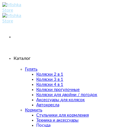
Skip
to
content
Каталог
Гулять
Коляски 2 в 1
Коляски 3 в 1
Коляски 4 в 1
Коляски прогулочные
Коляски для двойни / погодок
Аксессуары для колясок
Автокресла
Кормить
Стульчики для кормления
Техника и аксессуары
Посуда