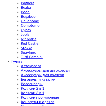
Baghera
Beaba
Boon
Bugaboo
Childhome
Comotomo
Cybex
Joolz
Mr Maria
Red Castle
Stokke
Suavinex
Tutti Bambini
Гулять
Автокресла
Аксессуары для автокресел
Аксессуары для колясок
Беговелы и каталки
Велосипеды
Коляски 2 в 1
Коляски 3 в 1
Коляски прогулочные
Конверты и одеяла