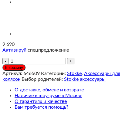
9 690
Активируй
спецпредложение
Количество
Stokke
В корзину
YOYO
Артикул:
646509
Категории:
Stokke
,
Аксессуары для
Bag
колясок
Выбор родителей:
Stokke аксессуары
Сумка
для
О доставке, обмене и возврате
коляски
Наличие в шоу-руме в Москве
c
О гарантиях и качестве
платформой-
Вам требуется помощь?
колесом,
Aqua