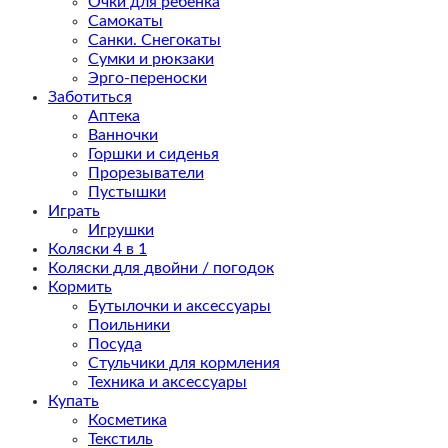
Очки для ребенка
Самокаты
Санки. Снегокаты
Сумки и рюкзаки
Эрго-переноски
Заботиться
Аптека
Ванночки
Горшки и сиденья
Прорезыватели
Пустышки
Играть
Игрушки
Коляски 4 в 1
Коляски для двойни / погодок
Кормить
Бутылочки и аксессуары
Поильники
Посуда
Стульчики для кормления
Техника и аксессуары
Купать
Косметика
Текстиль