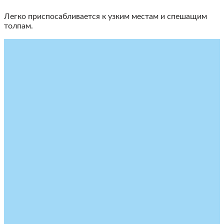
Легко приспосабливается к узким местам и спешащим
толпам.