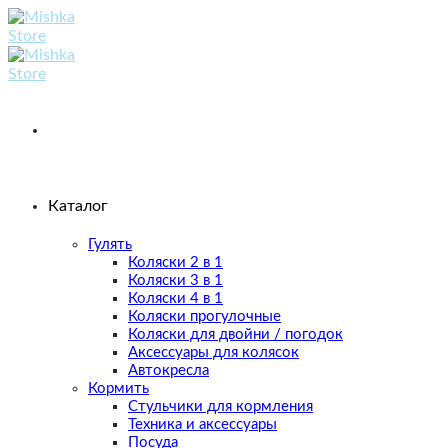
Skip
to
content
Каталог
Гулять
Коляски 2 в 1
Коляски 3 в 1
Коляски 4 в 1
Коляски прогулочные
Коляски для двойни / погодок
Аксессуары для колясок
Автокресла
Кормить
Стульчики для кормления
Техника и аксессуары
Посуда