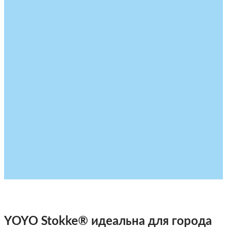
YOYO Stokke® идеальна для города