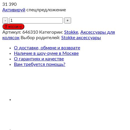
31 390
Активируй
спецпредложение
Количество
Stokke
В корзину
YOYO
Артикул:
646310
Категории:
Stokke
,
Аксессуары для
3
колясок
Выбор родителей:
Stokke аксессуары
Newborn
shell
О доставке, обмене и возврате
Bassinet
Наличие в шоу-руме в Москве
Комплект
О гарантиях и качестве
люльки
Вам требуется помощь?
для
новорожденного,
Stone
Grey