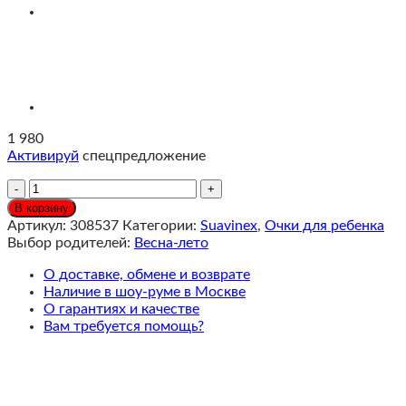
1 980
Активируй
спецпредложение
Количество
Солнцезащитные
В корзину
очки
Артикул:
308537
Категории:
Suavinex
,
Очки для ребенка
Suavinex
Выбор родителей:
Весна-лето
12-
24
О доставке, обмене и возврате
мес
Наличие в шоу-руме в Москве
Ярко-
О гарантиях и качестве
розовый
Вам требуется помощь?