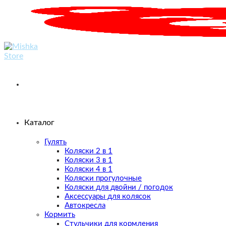
Skip
to
content
Каталог
Гулять
Коляски 2 в 1
Коляски 3 в 1
Коляски 4 в 1
Коляски прогулочные
Коляски для двойни / погодок
Аксессуары для колясок
Автокресла
Кормить
Стульчики для кормления