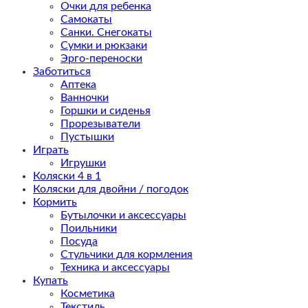
Очки для ребенка
Самокаты
Санки. Снегокаты
Сумки и рюкзаки
Эрго-переноски
Заботиться
Аптека
Ванночки
Горшки и сиденья
Прорезыватели
Пустышки
Играть
Игрушки
Коляски 4 в 1
Коляски для двойни / погодок
Кормить
Бутылочки и аксессуары
Поильники
Посуда
Стульчики для кормления
Техника и аксессуары
Купать
Косметика
Текстиль