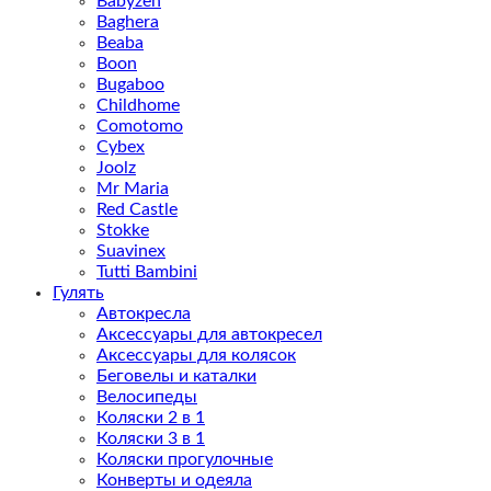
Babyzen
Baghera
Beaba
Boon
Bugaboo
Childhome
Comotomo
Cybex
Joolz
Mr Maria
Red Castle
Stokke
Suavinex
Tutti Bambini
Гулять
Автокресла
Аксессуары для автокресел
Аксессуары для колясок
Беговелы и каталки
Велосипеды
Коляски 2 в 1
Коляски 3 в 1
Коляски прогулочные
Конверты и одеяла