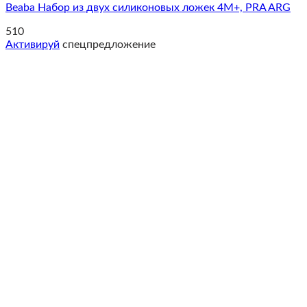
Beaba Набор из двух силиконовых ложек 4М+, PRA ARG
510
Активируй
спецпредложение