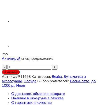
799
Активируй
спецпредложение
Количество
Beaba
В корзину
Контейнер
Артикул:
911668
Категории:
Beaba
,
Бутылочки и
для
аксессуары
,
Посуда
Выбор родителей:
Весна-лето
,
до
молочной
1000 р.
,
Неон
смеси
и
О доставке, обмене и возврате
закусок
Наличие в шоу-руме в Москве
О гарантиях и качестве