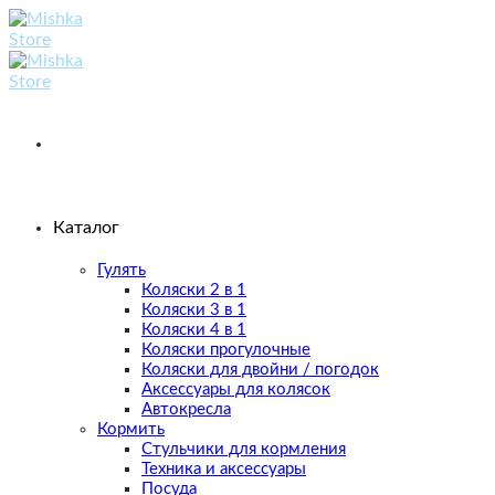
Skip
to
content
Каталог
Гулять
Коляски 2 в 1
Коляски 3 в 1
Коляски 4 в 1
Коляски прогулочные
Коляски для двойни / погодок
Аксессуары для колясок
Автокресла
Кормить
Стульчики для кормления
Техника и аксессуары
Посуда