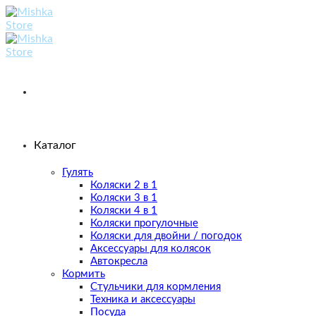
Skip
to
content
Каталог
Гулять
Коляски 2 в 1
Коляски 3 в 1
Коляски 4 в 1
Коляски прогулочные
Коляски для двойни / погодок
Аксессуары для колясок
Автокресла
Кормить
Стульчики для кормления
Техника и аксессуары
Посуда