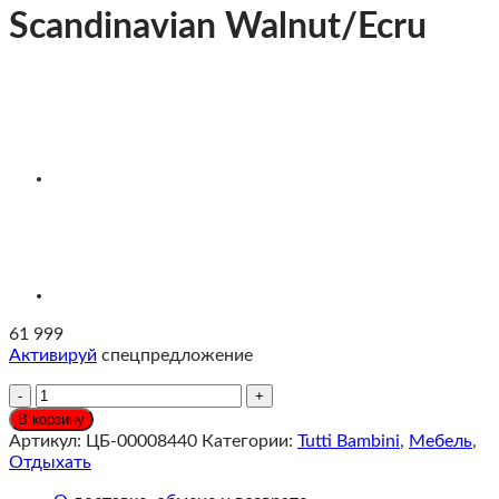
Scandinavian Walnut/Ecru
61 999
Активируй
спецпредложение
Количество
Tutti
В корзину
Bambini
Артикул:
ЦБ-00008440
Категории:
Tutti Bambini
,
Мебель
,
Кровать-
Отдыхать
трансформер
приставная